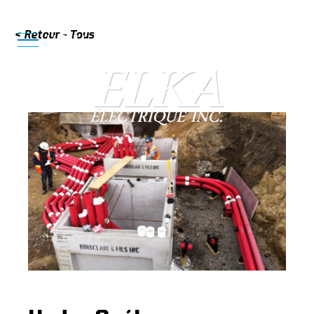
< Retour - Tous
819 620-4993
MENU