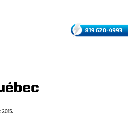
EXTRANET
819 620-4993
uébec
 2015.