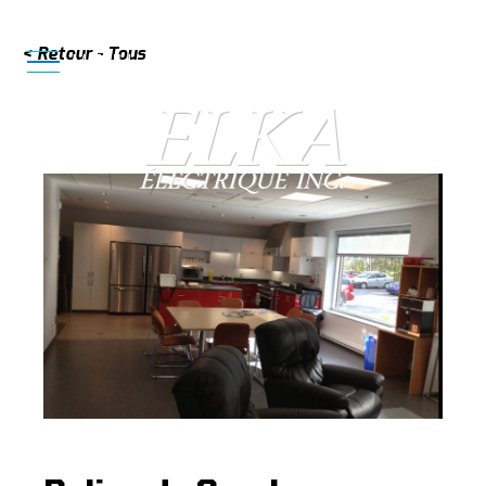
< Retour - Tous
819 620-4993
MENU