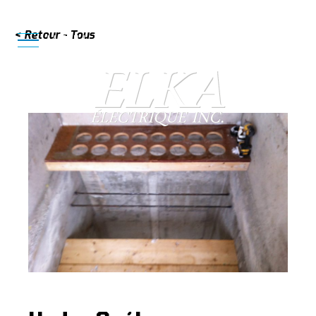
< Retour - Tous
819 620-4993
MENU