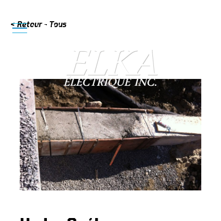
< Retour - Tous
819 620-4993
MENU