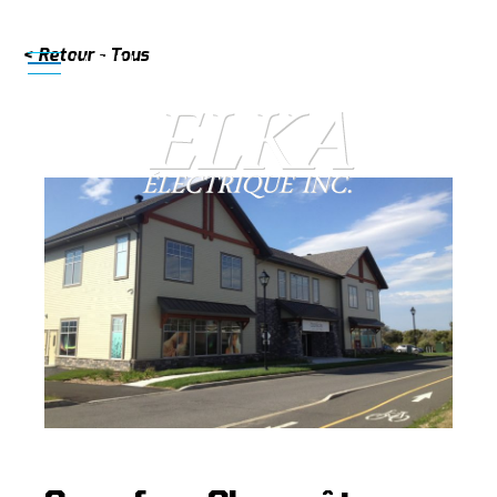
< Retour - Tous
819 620-4993
MENU